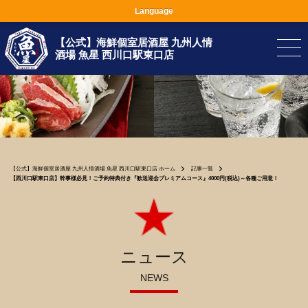
Language
【公式】海鮮個室居酒屋 九州人情
酒場 魚星 西川口駅東口店
【公式】海鮮個室居酒屋 九州人情酒場 魚星 西川口駅東口店 ホーム
記事一覧
【西川口駅東口店】幹事様必見！ご予約特典付き『歓送迎会プレミアムコース』4000円(税込)～各種ご用意！
ニュース
NEWS