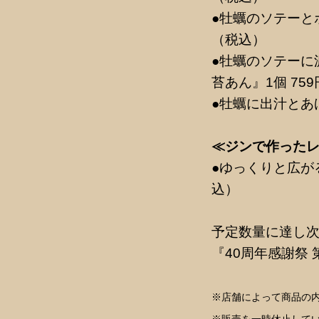
●牡蠣のソテーと
（税込）
●牡蠣のソテーに
苔あん』1個 75
●牡蠣に出汁とあ
≪ジンで作った
●ゆっくりと広が
込）
予定数量に達し
『40周年感謝祭
※店舗によって商品の