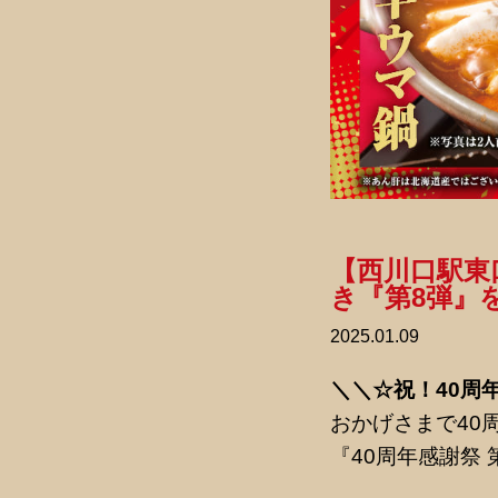
【西川口駅東
き『第8弾』
2025.01.09
＼＼☆祝！40周
おかげさまで40
『40周年感謝祭 