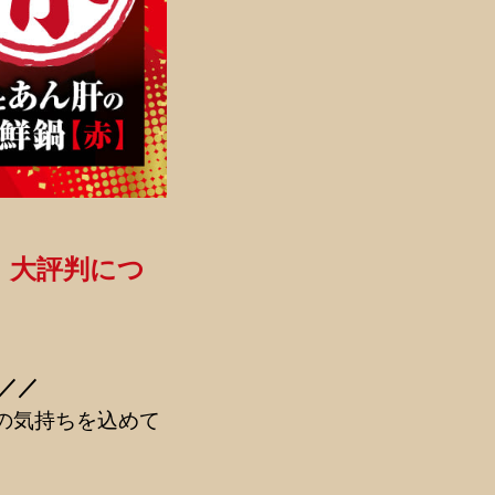
！大評判につ
／／
の気持ちを込めて