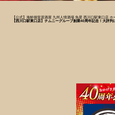
【公式】海鮮個室居酒屋 九州人情酒場 魚星 西川口駅東口店 ホ
【西川口駅東口店】チムニーグループ創業40周年記念！大評判