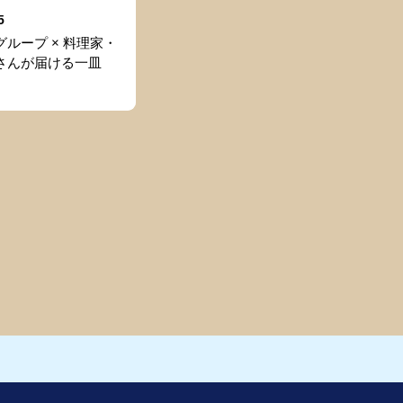
5
ループ × 料理家・
さんが届ける一皿