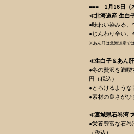
=== 1月16日
≪北海道産 生白
●味わい染みる、
●じんわり辛い、
※あん肝は北海道産で
≪生白子＆あん
●冬の贅沢を満喫す
円（税込）
●とろけるような旨
●素材の良さがひき
≪宮城県石巻湾 
●栄養豊富な石巻
（税込）