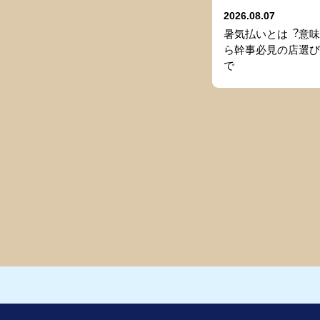
2026.08.07
暑気払いとは︖意味
ら幹事必⾒の店選び
で