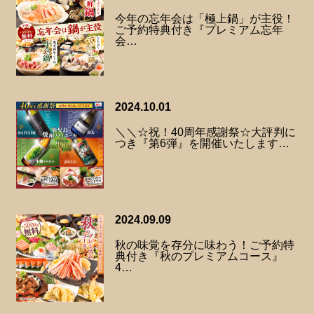
今年の忘年会は「極上鍋」が主役！
ご予約特典付き『プレミアム忘年
会…
2024.10.01
＼＼☆祝！40周年感謝祭☆大評判に
つき『第6弾』を開催いたします…
2024.09.09
秋の味覚を存分に味わう！ご予約特
典付き『秋のプレミアムコース』
4…