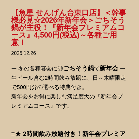
【魚星 せんげん台東口店】＜幹事
様必見☆2026年新年会＞ごちそう
鍋が主役！『新年会プレミアムコ
ース』4,500円(税込)～各種ご用
意！
2025.12.26
ごちそう鍋
新年会
ー 冬の各種宴会に◎
で
ー
生ビール含む2時間飲み放題に、日～木曜限定
で500円分の選べる特典付き。
新年会をお得に楽しむ満足度大の『新年会プ
レミアムコース』です。
≡★ 2時間飲み放題付き！新年会プレミア