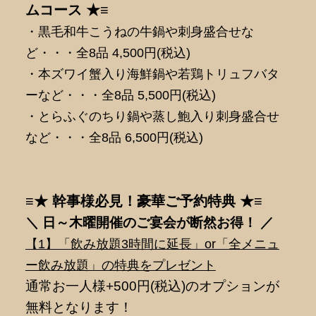
ムコース ★≡
・黒毛和牛こうねの牛鍋や刺身盛合せな
ど・・・全8品 4,500円(税込)
・本ズワイ蟹入り海鮮鍋や若鶏トリュフバタ
ーなど・・・全8品 5,500円(税込)
・とらふぐのちり鍋や蒸し鮑入り刺身盛合せ
など・・・全8品 6,500円(税込)
≡★ 幹事様必見！豪華ご予約特典 ★≡
＼ 日～木曜開催のご宴会が断然
お得！ ／
【1】「飲み放題3時間に延長」or「全メニュ
ー飲み放題」の特典をプレゼント
通常お一人様+500円(税込)のオプションが
無料となります！