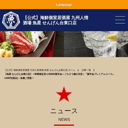
Language
【公式】海鮮個室居酒屋 九州人情
酒場 魚星 せんげん台東口店
【公式】海鮮個室居酒屋 九州人情酒場 魚星 せんげん台東口店 ホーム
記事一覧
【魚星 せんげん台東口店】＜幹事様必見☆2026年新年会＞ごちそう鍋が主役！『新年会プレミアムコース』
4,500円(税込)～各種ご用意！
ニュース
NEWS