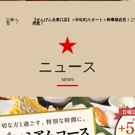
記事一
【せんげん台東口店】＜9/4(木)スタート＞幹事様必見！ご
覧
用意！
ニュース
NEWS