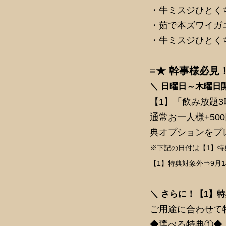
・牛ミスジひとくち
・茹で本ズワイガ
・牛ミスジひとくち
≡★ 幹事様必見
＼ 日曜日～木曜日
【1】「飲み放題
通常お一人様+50
典オプションをプ
※下記の日付は【1】
【1】特典対象外⇒9月14
＼ さらに！【1】
ご用途に合わせて
◆選べる特典①◆