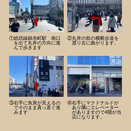
①総武線錦糸町駅 南口
②丸井の前の横断歩道を
を出て丸井の方向に進
渡り左に曲がります。
んで歩きます
③右手に魚寅が見えるの
④右手にマクドナルドが
でそのまま真っ直ぐ進
あり隣にエレベーター
みます
がありますので4階が当
店になります。