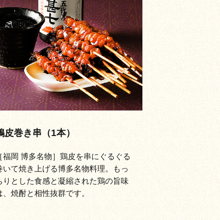
鶏皮巻き串（1本）
［福岡 博多名物］鶏皮を串にぐるぐる
巻いて焼き上げる博多名物料理。もっ
ちりとした食感と凝縮された鶏の旨味
は、焼酎と相性抜群です。