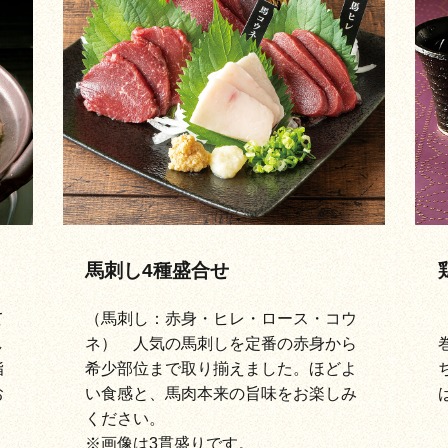
馬刺し4種盛合せ
て
（馬刺し：赤身・ヒレ・ロース・コウ
し
ネ） 人気の馬刺しを定番の赤身から
脂
希少部位まで取り揃えました。ほどよ
お
い食感と、馬肉本来の旨味をお楽しみ
ください。
※画像は3貫盛りです。