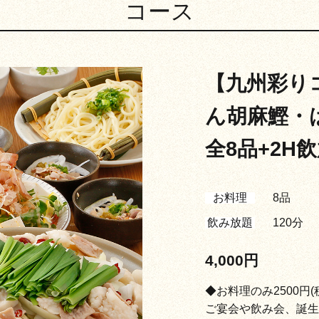
コース
【九州彩り
ん胡麻鰹・
全8品+2H飲
お料理
8品
飲み放題
120分
4,000円
◆お料理のみ2500円(
ご宴会や飲み会、誕生