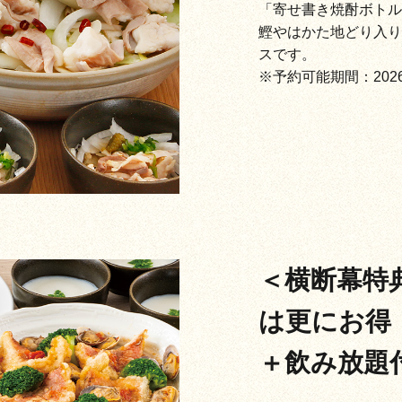
「寄せ書き焼酎ボトル
鰹やはかた地どり入り
スです。
※予約可能期間：202
＜横断幕特
は更にお得
＋飲み放題付