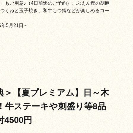
」もご用意♪（4日前迄のご予約）。ぶえん鰹の胡麻
つくねと玉子焼き、和牛もつ鍋などが楽しめるコー
6年5月21日～
典＞【夏プレミアム】日～木
！牛ステーキや刺盛り等8品
4500円