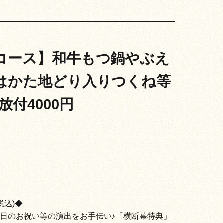
コース】和牛もつ鍋やぶえ
はかた地どり入りつくね等
放付4000円
税込)◆
日のお祝い等の演出をお手伝い♪「横断幕特典」