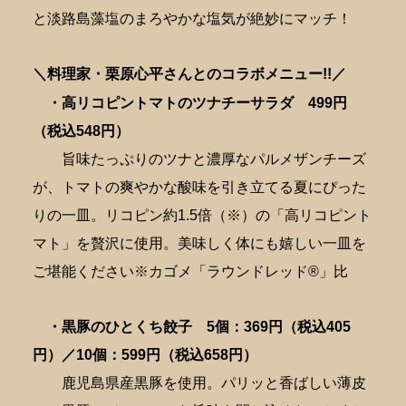
と淡路島藻塩のまろやかな塩気が絶妙にマッチ！
＼料理家・栗原心平さんとのコラボメニュー!!／
・高リコピントマトのツナチーサラダ 4
99円
（税込548円）
旨味たっぷりのツナと濃厚なパルメザンチーズ
が、トマトの爽やかな酸味を引き立てる夏にぴった
りの一皿。リコピン約1.5倍（※）の「高リコピント
マト」を贅沢に使用。美味しく体にも嬉しい一皿を
ご堪能ください※カゴメ「ラウンドレッド®」比
・黒豚のひとくち餃子 5個：369円（税込405
円）／10個
：599円（税込658円）
鹿児島県産黒豚を使用。パリッと香ばしい薄皮