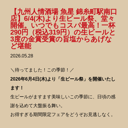
【九州人情酒場 魚星 錦糸町駅南口
店】6/4(木)より生ビール祭、堂々
開催。いつでもコスパ最高！一杯
290円（税込319円）の生ビールと
3度の金賞受賞の旨塩からあげな
ど堪能
2026.05.28
＼待ってました！この季節！／
2026年6月4日(木)より「生ビール祭」を開催いたし
ます！
生ビールがますます美味しいこの季節に、日頃の感
謝を込めて大盤振る舞い。
お得すぎる期間限定フェアをどうぞお見逃しなく。