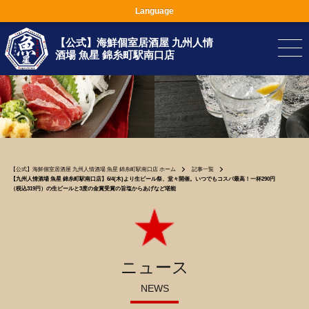
Language
【公式】海鮮個室居酒屋 九州人情
酒場 魚星 錦糸町駅南口店
【公式】海鮮個室居酒屋 九州人情酒場 魚星 錦糸町駅南口店 ホーム
記事一覧
【九州人情酒場 魚星 錦糸町駅南口店】6/4(木)より生ビール祭、堂々開催。いつでもコスパ最高！一杯290円
（税込319円）の生ビールと3度の金賞受賞の旨塩からあげなど堪能
ニュース
NEWS