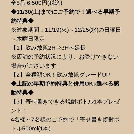
全8品 6,500円(税込)
◆11/30(土)までにご予約で！選べる早期予
約特典◆
※対象期間：11/19(火)～12/25(水)の日曜日
～木曜日限定
【1】飲み放題2H⇒3Hへ延長
※店舗の予約状況により、お受けできない
場合がございます。
【2】全種類OK！飲み放題グレードUP
◆上記の早期予約特典と併用OK♪選べる感
動特典◆
【3】寄せ書きできる焼酎ボトル1本プレゼ
ント！
4名様～7名様のご予約で「寄せ書き焼酎ボ
トル500ml(1本)」