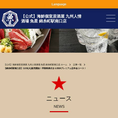
Language
【公式】海鮮個室居酒屋 九州人情
酒場 魚星 錦糸町駅南口店
【公式】海鮮個室居酒屋 九州人情酒場 魚星 錦糸町駅南口店 ホーム
記事一覧
【錦糸町駅南口店】11/19(火)販売開始！早割特典付き☆2024プレミアム忘年会コース！
ニュース
NEWS