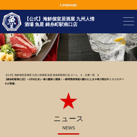
Language
【公式】海鮮個室居酒屋 九州人情
酒場 魚星 錦糸町駅南口店
【公式】海鮮個室居酒屋 九州人情酒場 魚星 錦糸町駅南口店 ホーム
記事一覧
【錦糸町駅南口店】＜3月6日(木)～春の鰹祭り開催！＞静岡県焼津産の鰹のたたきや希少部位牛ミスジステー
キが登場♪
ニュース
NEWS