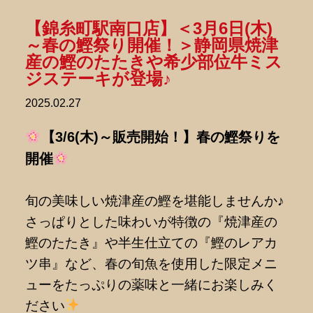
【錦糸町駅南口店】＜3月6日(木)
～春の鰹祭り開催！＞静岡県焼津
産の鰹のたたきや希少部位牛ミス
ジステーキが登場♪
2025.02.27
【3/6(木)～販売開始！】春の鰹祭りを
開催
旬の美味しい焼津産の鰹を堪能しませんか♪
さっぱりとした味わいが特徴の『焼津産の
鰹のたたき』や半生仕立ての『鰹のレアカ
ツ串』など、春の旬魚を使用した限定メニ
ューをたっぷりの薬味と一緒にお楽しみく
ださい