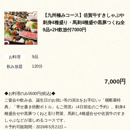
【九州極みコース】佐賀牛すきしゃぶや
刺身4種盛り・馬刺4種盛や黒豚つくね全
9品+2H飲放付7000円
9品
お料理
120分
飲み放題
7,000円
◆お料理のみ5500円(税込)◆
ご宴会や飲み会、誕生日のお祝い等の演出をお手伝い♪「横断幕特
典」「寄せ書き焼酎ボトル」もご用意♪（4日前迄のご予約）。刺身4
種盛合せや黒豚つくねと彩り野菜、馬刺し4種盛合せや佐賀牛のすき
しゃぶなどが楽しめるコースです。
※予約可能期間：2026年5月21日～