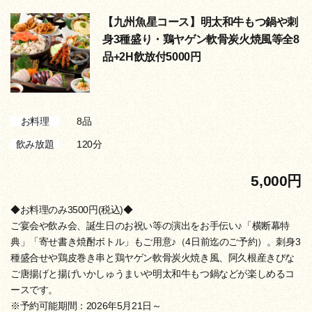
【九州魚星コース】明太和牛もつ鍋や刺
身3種盛り・鶏ヤゲン軟骨炭火焼風等全8
品+2H飲放付5000円
8品
お料理
120分
飲み放題
5,000円
◆お料理のみ3500円(税込)◆
ご宴会や飲み会、誕生日のお祝い等の演出をお手伝い♪「横断幕特
典」「寄せ書き焼酎ボトル」もご用意♪（4日前迄のご予約）。刺身3
種盛合せや鶏皮巻き串と鶏ヤゲン軟骨炭火焼き風、阿久根産きびな
ご唐揚げと揚げいかしゅうまいや明太和牛もつ鍋などが楽しめるコ
ースです。
※予約可能期間：2026年5月21日～