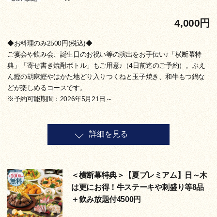
4,000円
◆お料理のみ2500円(税込)◆
ご宴会や飲み会、誕生日のお祝い等の演出をお手伝い♪「横断幕特
典」「寄せ書き焼酎ボトル」もご用意♪（4日前迄のご予約）。ぶえ
ん鰹の胡麻鰹やはかた地どり入りつくねと玉子焼き、和牛もつ鍋な
どが楽しめるコースです。
※予約可能期間：2026年5月21日～
詳細を見る
＜横断幕特典＞【夏プレミアム】日～木
は更にお得！牛ステーキや刺盛り等8品
＋飲み放題付4500円