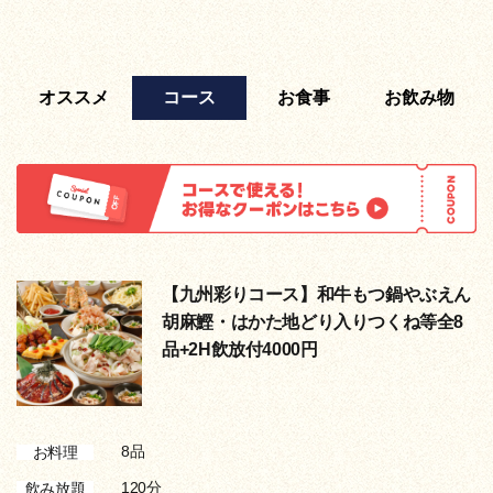
オススメ
コース
お食事
お飲み物
【九州彩りコース】和牛もつ鍋やぶえん
胡麻鰹・はかた地どり入りつくね等全8
品+2H飲放付4000円
8品
お料理
120分
飲み放題