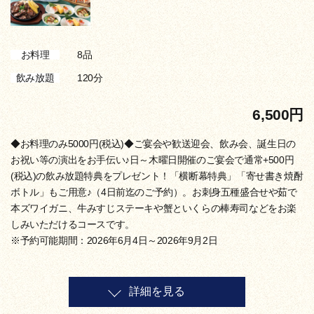
8品
お料理
120分
飲み放題
6,500円
◆お料理のみ5000円(税込)◆ご宴会や歓送迎会、飲み会、誕生日の
お祝い等の演出をお手伝い♪日～木曜日開催のご宴会で通常+500円
(税込)の飲み放題特典をプレゼント！「横断幕特典」「寄せ書き焼酎
ボトル」もご用意♪（4日前迄のご予約）。お刺身五種盛合せや茹で
本ズワイガニ、牛みすじステーキや蟹といくらの棒寿司などをお楽
しみいただけるコースです。
※予約可能期間：2026年6月4日～2026年9月2日
詳細を見る