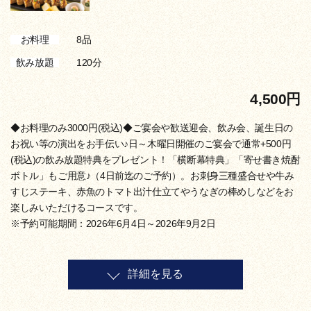
8品
お料理
120分
飲み放題
4,500円
◆お料理のみ3000円(税込)◆ご宴会や歓送迎会、飲み会、誕生日の
お祝い等の演出をお手伝い♪日～木曜日開催のご宴会で通常+500円
(税込)の飲み放題特典をプレゼント！「横断幕特典」「寄せ書き焼酎
ボトル」もご用意♪（4日前迄のご予約）。お刺身三種盛合せや牛み
すじステーキ、赤魚のトマト出汁仕立てやうなぎの棒めしなどをお
楽しみいただけるコースです。
※予約可能期間：2026年6月4日～2026年9月2日
詳細を見る