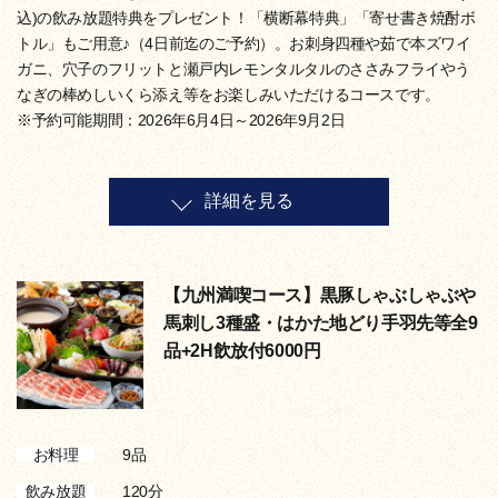
込)の飲み放題特典をプレゼント！「横断幕特典」「寄せ書き焼酎ボ
トル」もご用意♪（4日前迄のご予約）。お刺身四種や茹で本ズワイ
ガニ、穴子のフリットと瀬戸内レモンタルタルのささみフライやう
なぎの棒めしいくら添え等をお楽しみいただけるコースです。
※予約可能期間：2026年6月4日～2026年9月2日
詳細を見る
【九州満喫コース】黒豚しゃぶしゃぶや
馬刺し3種盛・はかた地どり手羽先等全9
品+2H飲放付6000円
9品
お料理
120分
飲み放題