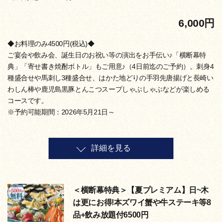
6,000円
◆お料理のみ4500円(税込)◆
ご宴会や飲み会、誕生日のお祝い等の演出をお手伝い♪「横断幕特
典」「寄せ書き焼酎ボトル」もご用意♪（4日前迄のご予約）。刺身4
種盛合せや馬刺し3種盛合せ、はかた地どりの手羽先唐揚げと長崎い
わしん棒や鹿児島黒豚とんこつスープしゃぶしゃぶなどが楽しめる
コースです。
※予約可能期間：2026年5月21日～
詳細を見る
＜横断幕特典＞【夏プレミアム】日~木
は更にお得!本ズワイ蟹や牛ステーキ等8
品+飲み放題付6500円